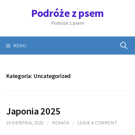
Skip
Podróże z psem
to
content
Podróże z psem
Szukaj:
MENU
Kategoria:
Uncategorized
Japonia 2025
19 SIERPNIA, 2025
/
RENATA
/
LEAVE A COMMENT