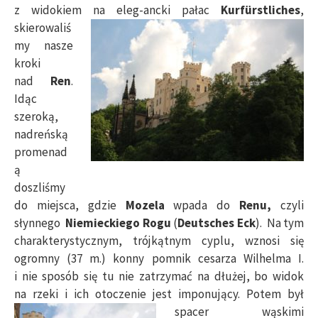
z widokiem na eleg-
ancki pałac
Kurfürstliches
,
skierowaliś
my nasze
kroki
nad
Ren
.
Idąc
szeroką,
nadreńską
promenad
ą
doszliśmy
do miejsca, gdzie
Mozela
wpada do
Renu,
czyli
słynnego
Niemieckiego Rogu
(
Deutsches Eck
). Na tym
charakterystycznym, trójkątnym cyplu, wznosi się
ogromny (37 m.) konny pomnik cesarza Wilhelma I.
i nie sposób się tu nie zatrzymać na dłużej, bo widok
na rzeki i ich otoczenie jest imponujący.
Potem był
spacer wąskimi