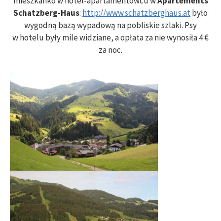
mieszkanko w hotel-apartamentowcu w
Apartements
Schatzberg-Haus
:
http://www.schatzberghaus.at
było
wygodną bazą wypadową na pobliskie szlaki. Psy
w hotelu były mile widziane, a opłata za nie wynosiła 4 €
za noc.