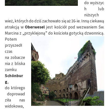
do wyższyc
h lub
niższych
wież, których do dziś zachowało się aż 16-ie. Inną ciekawą
atrakcją w
Oberwesel
jest kościół pod wezwaniem Św.
Marcina z „przyklejoną” do kościoła
gotycką dzwonnicą.
Potem
przyszedł
czas
na zobacze
nia z bliska
zamku
Schönbur
g
,
do którego
doprowad
ziła nas
widokowa,