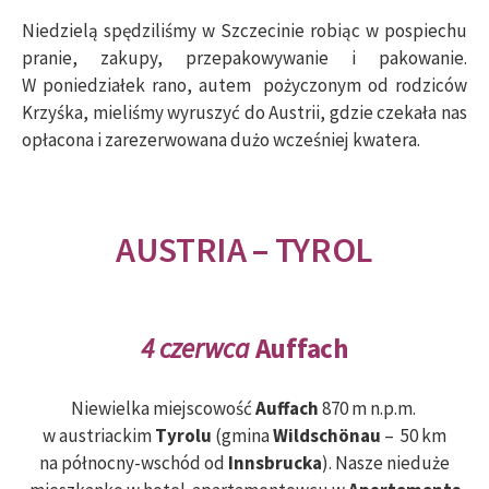
Niedzielą spędziliśmy w Szczecinie robiąc w pospiechu
pranie, zakupy, przepakowywanie i pakowanie.
W poniedziałek rano, autem pożyczonym od rodziców
Krzyśka, mieliśmy wyruszyć do Austrii, gdzie czekała nas
opłacona i zarezerwowana dużo wcześniej kwatera.
AUSTRIA – TYROL
4 czerwca
Auffach
Niewielka miejscowość
Auffach
870 m n.p.m.
w austriackim
Tyrolu
(gmina
Wildschönau
– 50 km
na północny-wschód od
Innsbrucka
). Nasze nieduże