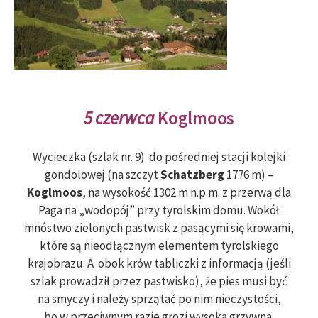
5 czerwca
Koglmoos
Wycieczka (szlak nr. 9) do pośredniej stacji kolejki
gondolowej (na szczyt
Schatzberg
1776 m) –
Koglmoos
, na wysokość 1302 m n.p.m. z przerwą dla
Paga na „wodopój” przy tyrolskim domu. Wokół
mnóstwo zielonych pastwisk z pasącymi się krowami,
które są nieodłącznym elementem tyrolskiego
krajobrazu. A obok krów tabliczki z informacją (jeśli
szlak prowadził przez pastwisko), że pies musi być
na smyczy i należy sprzątać po nim nieczystości,
bo w przeciwnym razie grozi wysoka grzywna.