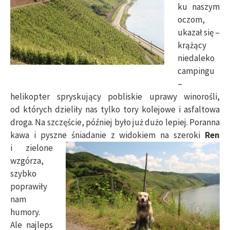
ku naszym
oczom,
ukazał się –
krążący
niedaleko
campingu
–
helikopter spryskujący pobliskie uprawy winorośli,
od których dzieliły nas tylko tory kolejowe i asfaltowa
droga. Na szczęście, później było już dużo lepiej. Poranna
kawa i pyszne śniadanie z widokiem na szeroki
Ren
i zielone
wzgórza,
szybko
poprawiły
nam
humory.
Ale najleps