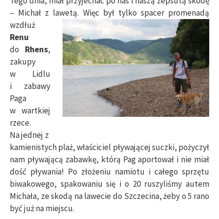
Tego dnia, miał przyjechać po nas i naszą zepsutą skodę
– Michał z lawetą.
Więc był tylko spacer promenadą
wzdłuż
Renu
do
Rhens
,
zakupy
w Lidlu
i zabawy
Paga
w wartkiej
rzece.
Na jednej z
kamienistych plaż, właściciel pływającej suczki, pożyczył
nam pływającą zabawkę, którą Pag aportował i nie miał
dość pływania! Po złożeniu namiotu i całego sprzętu
biwakowego, spakowaniu się i o 20 ruszyliśmy autem
Michała, ze skodą na lawecie do Szczecina, żeby o 5 rano
być już na miejscu.