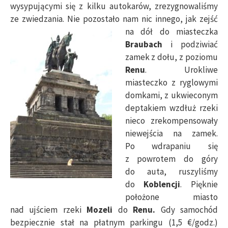
wysypującymi się z kilku autokarów, zrezygnowaliśmy
ze zwiedzania. Nie pozostało nam nic
innego, jak zejść
na dół do miasteczka
Braubach
i podziwiać
zamek z dołu, z poziomu
Renu
. Urokliwe
miasteczko z ryglowymi
domkami, z ukwieconym
deptakiem wzdłuż rzeki
nieco zrekompensowały
niewejścia na zamek.
Po wdrapaniu się
z powrotem do góry
do auta, ruszyliśmy
do
Koblencji
. Pięknie
położone miasto
nad ujściem rzeki
Mozeli
do
Renu.
Gdy samochód
bezpiecznie stał na płatnym parkingu (1,5 €/godz.)