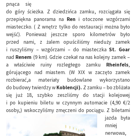
pnąca się
do góry ścieżka. Z dziedzińca zamku, rozciągała się
przepiękna panorama na
Ren
i otoczone wzgórzami
miasteczko. ( Z wnętrz tylko do restauracji można było
wejść). Ponieważ jeszcze sporo kilometrów było
przed nami, z żalem opuściliśmy nieduży zamek
i ruszyliśmy – wzgórzami – do miasteczka
St. Goar
nad
Renem
(9 km). Gdzie czekał na nas kolejny zamek –
a właściwie ruiny rozległego zamku
Rheinfels
,
górującego nad miastem. (W XIX w zaczęto zamek
rozbierać,a materiały budowlane wykorzystano
do budowy twierdzy w
Koblencji).
Z zamku – bo zbliżała
się już 18, szybko zeszliśmy do stacji kolejowej
i po kupieniu biletu w czynnym automacie (4,90 €/2
osoby,) wskoczyliśmy zmęczeni do pociągu. Z biletami
jazda
była
mniej
nerwowa,