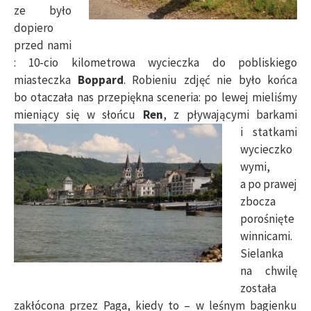
ze było
dopiero
przed nami
: 10-cio kilometrowa wycieczka do pobliskiego
miasteczka
Boppard
. Robieniu zdjęć nie było końca
bo otaczała nas przepiękna sceneria: po lewej mieliśmy
mieniący się w słońcu
Ren
, z
pływającymi barkami
i statkami
wycieczko
wymi,
a po prawej
zbocza
porośnięte
winnicami.
Sielanka
na chwilę
została
zakłócona przez Paga, kiedy to – w leśnym bagienku