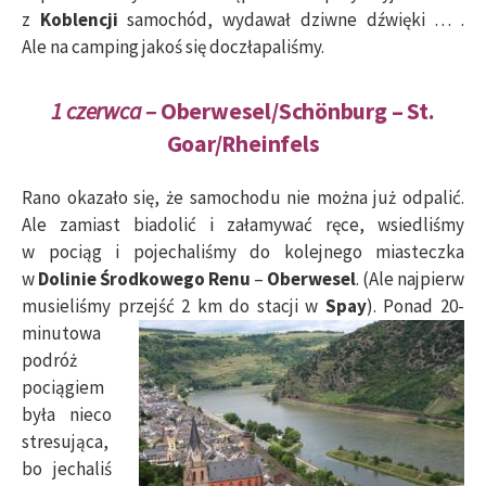
z
Koblencji
samochód, wydawał dziwne dźwięki … .
Ale na camping jakoś się doczłapaliśmy.
1 czerwca –
Oberwesel/Schönburg – St.
Goar/Rheinfels
Rano okazało się, że samochodu nie można już odpalić.
Ale zamiast biadolić i załamywać ręce, wsiedliśmy
w pociąg i pojechaliśmy do kolejnego miasteczka
w
Dolinie Środkowego
Renu
–
Oberwesel
. (Ale najpierw
musieliśmy przejść 2 km do stacji w
Spay
).
Ponad 20-
minutowa
podróż
pociągiem
była nieco
stresująca,
bo jechaliś