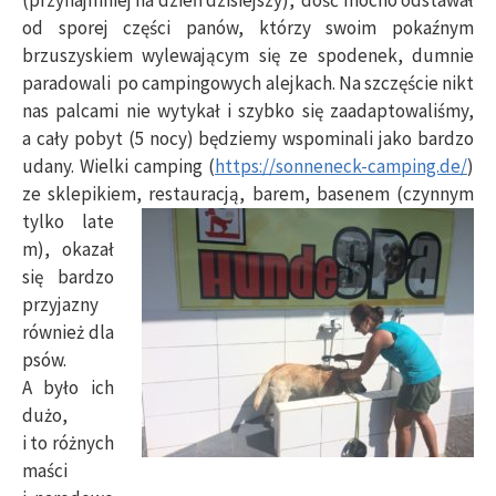
od sporej części panów, którzy swoim pokaźnym
brzuszyskiem wylewającym się ze spodenek, dumnie
paradowali po campingowych alejkach. Na szczęście nikt
nas palcami nie wytykał i szybko się zaadaptowaliśmy,
a cały pobyt (5 nocy) będziemy wspominali jako bardzo
udany. Wielki camping (
https://sonneneck-camping.de/
)
ze sklepikiem, restauracją,
barem, basenem (czynnym
tylko late
m), okazał
się bardzo
przyjazny
również dla
psów.
A było ich
dużo,
i to różnych
maści