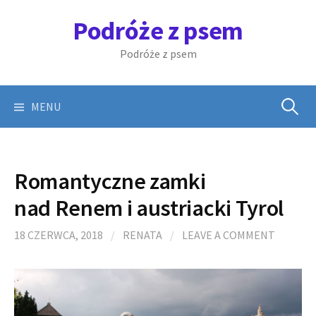
Skip
Podróże z psem
to
content
Podróże z psem
Szukaj:
MENU
Romantyczne zamki
nad Renem i austriacki Tyrol
18 CZERWCA, 2018
/
RENATA
/
LEAVE A COMMENT