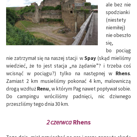
ale bez nie
spodzianki
(niestety
niemiłej)
nie obeszło
się,
bo pociąg
nie zatrzymał się na naszej stacji w
Spay
(skąd mieliśmy
wiedzieć, że to jest stacja „na żądanie”? i trzeba coś
wcisnąć w pociągu?) tylko na następnej w
Rhens
.
Zamiast 2 km musieliśmy pokonać 4 km, malowniczą
drogą wzdłuż
Renu
, w którym Pag nawet popływał sobie.
Do campingu wróciliśmy padnięci, nic dziwnego
przeszliśmy tego dnia 30 km.
2 czerwca
Rhens