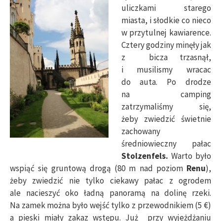
uliczkami starego
miasta, i słodkie co nieco
w przytulnej kawiarence.
Cztery godziny minęły jak
z bicza trzasnął,
i musilismy wracac
do auta. Po drodze
na camping
zatrzymaliśmy się,
żeby zwiedzić świetnie
zachowany
średniowieczny pałac
Stolzenfels.
Warto było
wspiąć się gruntową drogą (80 m nad poziom
Renu
),
żeby zwiedzić nie tylko ciekawy pałac z ogrodem
ale nacieszyć oko ładną panoramą na dolinę rzeki.
Na zamek można było wejść tylko z przewodnikiem (5 €)
a pieski miały zakaz wstępu. Już przy wyjeżdżaniu