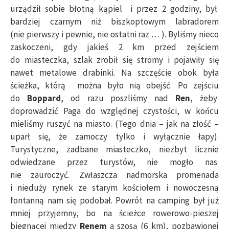
urządził sobie błotną kąpiel i przez 2 godziny, był
bardziej czarnym niż biszkoptowym labradorem
(nie pierwszy i pewnie, nie ostatni raz … ). Byliśmy nieco
zaskoczeni, gdy jakieś 2 km przed zejściem
do miasteczka, szlak zrobił się stromy i pojawiły się
nawet metalowe drabinki. Na szczęście obok była
ścieżka, którą można było nią obejść. Po zejściu
do
Boppard
, od razu poszliśmy nad
Ren
, żeby
doprowadzić Paga do względnej czystości, w końcu
mieliśmy ruszyć na miasto. (Tego dnia – jak na złość –
uparł się, że zamoczy tylko i wyłącznie łapy).
Turystyczne, zadbane miasteczko, niezbyt licznie
odwiedzane przez turystów, nie mogło nas
nie zauroczyć. Zwłaszcza nadmorska promenada
i nieduży rynek ze starym kościołem i nowoczesną
fontanną nam się podobał. Powrót na camping był już
mniej przyjemny, bo na ścieżce rowerowo-pieszej
biegnącej między
Renem
a szosą (6 km), pozbawionej