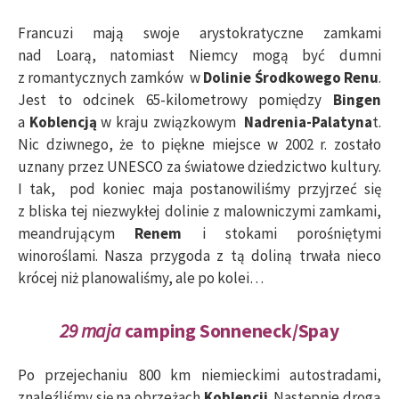
Francuzi mają swoje arystokratyczne zamkami
nad Loarą, natomiast Niemcy mogą być dumni
z romantycznych zamków w
Dolinie Środkowego Renu
.
Jest to odcinek 65-kilometrowy pomiędzy
Bingen
a
Koblencją
w kraju związkowym
Nadrenia-Palatyna
t.
Nic dziwnego, że to piękne miejsce w 2002 r. zostało
uznany przez UNESCO za światowe dziedzictwo kultury.
I tak, pod koniec maja postanowiliśmy przyjrzeć się
z bliska tej niezwykłej dolinie z malowniczymi zamkami,
meandrującym
Renem
i stokami porośniętymi
winoroślami. Nasza przygoda z tą doliną trwała nieco
krócej niż planowaliśmy, ale po kolei…
29 maja
camping Sonneneck/Spay
Po przejechaniu 800 km niemieckimi autostradami,
znaleźliśmy się na obrzeżach
Koblencji
. Następnie drogą