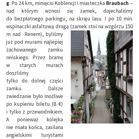
g
. Po 24 km, minięciu Koblencji i miasteczka
Braubach
–
nad którym wznosi się zamek, dojechaliśmy
do bezpłatnego parkingu, na skraju lasu. I po 10 min.
wspinaczki asfaltową drogą (zamek stoi na wzgórzu 150
m nad
Renem), byliśmy
już pod murami najlepiej
zachowanego zamku
reńskiego. Przez bramę
w starych murach
doszliśmy
tylko do dolnej części
zamku. Dalsze
zwiedzanie było możliwe
po kupieniu biletu (8 €)
i tylko z przewodnikiem.
A ponieważ kolejka
nie miała końca, zasilana
angielskimi turystami