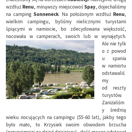
wzdłuż
Renu
, minąwszy miejscowoś
Spay
, dojechaliśmy
na camping
Sonneneck
. Na położonym wzdłuż
Renu
,
wielkim campingu, byliśmy nielicznymi turystami
śpiącymi w namiocie, bo zdecydowana większość,
nocowała w camperach, swoich lub w wynajętych.
Ale nie tylk
o z powod
u spania
w namiotu
odstawaliś
my
od reszty
turystów.
Zaniżaliśm
y średnią
wieku nocujących na campingu (55-60 lat), jakby tego
było mało, to Krzysiek swoim obwodem brzucha
(przynajmniej na dzień dzisiejszy), dość mocno odstawał