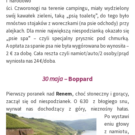
i narodowo
ści. Czworonogi na terenie campingu, miały wydzielony
swój kawałek zieleni, taką „psią toaletę”, do tego było
mnóstwo stojaków z woreczkami (na psie odchody) przy
alejkach. Dla mnie największą niespodzianką okazało się
„psie spa” – czyli specjalny prysznic pod chmurką.
A opłata za spanie psa nie była wygórowana bo wynosiła –
2 € za dobę. Cała reszta czyli namiot/auto/2 osoby/prąd
wyniosła nas 24 €/doba.
30 maja –
Boppard
Pierwszy poranek nad
Renem
, choć słoneczny i gorący,
zaczął się od niespodzianek. O 6:30 z błogiego snu,
wyrwał nas dochodzący z góry, nieznośny hałas.
Po wystawi
eniu głowy
z namiotu,