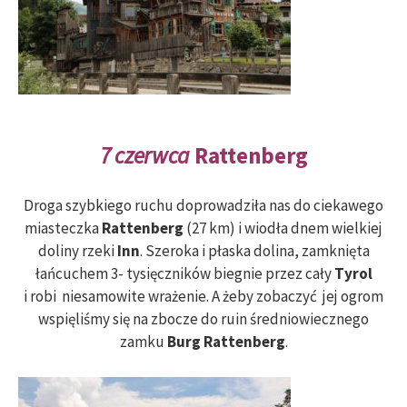
7 czerwca
Rattenberg
Droga szybkiego ruchu doprowadziła nas do ciekawego
miasteczka
Rattenberg
(27 km) i wiodła dnem wielkiej
doliny rzeki
Inn
. Szeroka i płaska dolina, zamknięta
łańcuchem 3- tysięczników biegnie przez cały
Tyrol
i robi niesamowite wrażenie. A żeby zobaczyć jej ogrom
wspięliśmy się na zbocze do ruin średniowiecznego
zamku
Burg Rattenberg
.