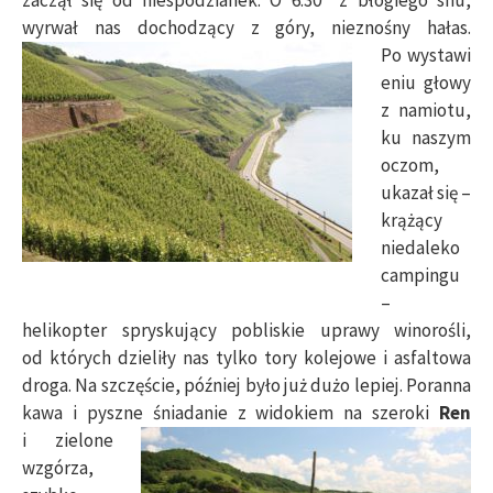
wyrwał nas dochodzący z góry, nieznośny hałas.
Po wystawi
eniu głowy
z namiotu,
ku naszym
oczom,
ukazał się –
krążący
niedaleko
campingu
–
helikopter spryskujący pobliskie uprawy winorośli,
od których dzieliły nas tylko tory kolejowe i asfaltowa
droga. Na szczęście, później było już dużo lepiej. Poranna
kawa i pyszne śniadanie z widokiem na szeroki
Ren
i zielone
wzgórza,