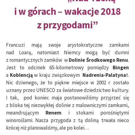
i w górach – wakacje 2018
z przygodami”
Francuzi mają swoje arystokratyczne zamkami
nad Loarą, natomiast Niemcy mogą być dumni
z romantycznych zamków w
Dolinie Środkowego Renu
.
Jest to odcinek 65-kilometrowy pomiędzy
Bingen
a
Koblencją
w kraju związkowym
Nadrenia-Palatyna
t.
Nic dziwnego, że to piękne miejsce w 2002 r. zostało
uznany przez UNESCO za światowe dziedzictwo kultury.
I tak, pod koniec maja postanowiliśmy przyjrzeć się
z bliska tej niezwykłej dolinie z malowniczymi zamkami,
meandrującym
Renem
i stokami porośniętymi
winoroślami. Nasza przygoda z tą doliną trwała nieco
krócej niż planowaliśmy, ale po kolei…