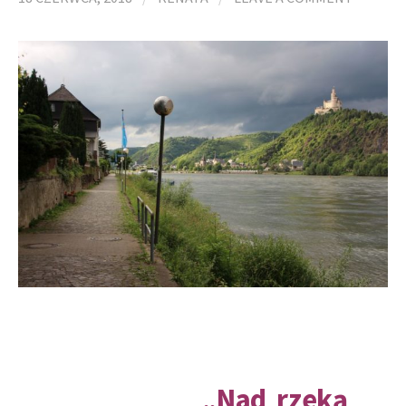
„
Nad
rzeką