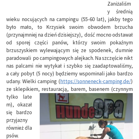
Zaniżaliśm
y średnią
wieku nocujących na campingu (55-60 lat), jakby tego
było mało, to Krzysiek swoim obwodem brzucha
(przynajmniej na dzień dzisiejszy), dość mocno odstawał
od sporej części panów, którzy swoim pokaźnym
brzuszyskiem wylewającym się ze spodenek, dumnie
paradowali po campingowych alejkach. Na szczęście nikt
nas palcami nie wytykał i szybko się zaadaptowaliśmy,
a cały pobyt (5 nocy) będziemy wspominali jako bardzo
udany. Wielki camping (
https://sonneneck-camping.de/
)
ze sklepikiem, restauracją,
barem, basenem (czynnym
tylko late
m), okazał
się bardzo
przyjazny
również dla
psów.