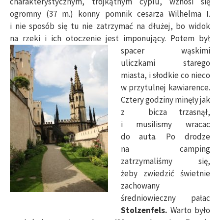
charakterystycznym, trójkątnym cyplu, wznosi się
ogromny (37 m.) konny pomnik cesarza Wilhelma I.
i nie sposób się tu nie zatrzymać na dłużej, bo widok
na rzeki i ich otoczenie jest imponujący.
Potem był
spacer wąskimi
uliczkami starego
miasta, i słodkie co nieco
w przytulnej kawiarence.
Cztery godziny minęły jak
z bicza trzasnął,
i musilismy wracac
do auta. Po drodze
na camping
zatrzymaliśmy się,
żeby zwiedzić świetnie
zachowany
średniowieczny pałac
Stolzenfels.
Warto było