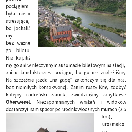
pociągiem
była nieco
stresująca,
bo jechaliś
my
bez ważne
go biletu.
Nie kupiliś
my go ani w nieczynnym automacie biletowym na stacji,
ani u konduktora w pociągu, bo go nie znaleźliśmy.
Na szczęście jazda „na gapę” zakończyła się dla nas,
bez niemiłych konsekwencji. Zanim ruszyliśmy zdobyć
kolejny nadreński zamek, zwiedziliśmy zabytkowe
Oberwesel
. Niezapomnianych wrażeń i widoków
dostarczył nam spacer po średniowiecznych murach
(2,5
km),
urozmaico
ny