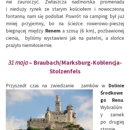
nie zauroczyć. Zwłaszcza nadmorska promenada
i nieduży rynek ze starym kościołem i nowoczesną
fontanną nam się podobał. Powrót na camping był już
mniej przyjemny, bo na ścieżce rowerowo-pieszej
biegnącej między
Renem
a szosą (6 km), pozbawionej
cienia, byliśmy wystawieni jak na patelni, a słońce
prażyło niemiłosiernie.
31 maja
– Braubach/Marksburg-Koblencja-
Stolzenfels
Przyszedł czas
na zwiedzanie zamków w
Dolinie
Środkowe
go Renu
.
Wybraliśm
y zamek
po drugiej
stronie