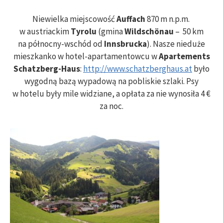
Niewielka miejscowość
Auffach
870 m n.p.m.
w austriackim
Tyrolu
(gmina
Wildschönau
– 50 km
na północny-wschód od
Innsbrucka
). Nasze nieduże
mieszkanko w hotel-apartamentowcu w
Apartements
Schatzberg-Haus
:
http://www.schatzberghaus.at
było
wygodną bazą wypadową na pobliskie szlaki. Psy
w hotelu były mile widziane, a opłata za nie wynosiła 4 €
za noc.