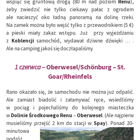
wspiąć się gruntową drogą (80 m nad poziom
Renu
),
żeby zwiedzić nie tylko ciekawy pałac z ogrodem
ale nacieszyć oko ładną panoramą na dolinę rzeki.
Na zamek można było wejść tylko z przewodnikiem (5 €)
a pieski miały zakaz wstępu. Już przy wyjeżdżaniu
z
Koblencji
samochód, wydawał dziwne dźwięki … .
Ale na camping jakoś się doczłapaliśmy.
1 czerwca –
Oberwesel/Schönburg – St.
Goar/Rheinfels
Rano okazało się, że samochodu nie można już odpalić.
Ale zamiast biadolić i załamywać ręce, wsiedliśmy
w pociąg i pojechaliśmy do kolejnego miasteczka
w
Dolinie Środkowego
Renu
–
Oberwesel
. (Ale najpierw
musieliśmy przejść 2 km do stacji w
Spay
).
Ponad 20-
minutowa
podróż