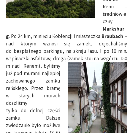
Renu –
średniowie
czny
Marksbur
g
. Po 24 km, minięciu Koblencji i miasteczka
Braubach
–
nad którym wznosi się zamek, dojechaliśmy
do bezpłatnego parkingu, na skraju lasu. I po 10 min.
wspinaczki asfaltową drogą (zamek stoi na wzgórzu 150
m nad
Renem), byliśmy
już pod murami najlepiej
zachowanego zamku
reńskiego. Przez bramę
w starych murach
doszliśmy
tylko do dolnej części
zamku. Dalsze
zwiedzanie było możliwe
po kupieniu biletu (8 €)