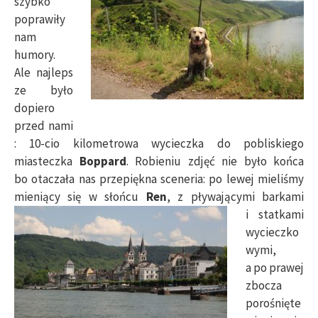
szybko
poprawiły
nam
humory.
Ale najleps
ze było
dopiero
przed nami
: 10-cio kilometrowa wycieczka do pobliskiego
miasteczka
Boppard
. Robieniu zdjęć nie było końca
bo otaczała nas przepiękna sceneria: po lewej mieliśmy
mieniący się w słońcu
Ren
, z
pływającymi barkami
i statkami
wycieczko
wymi,
a po prawej
zbocza
porośnięte