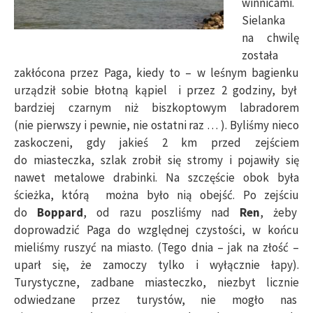
winnicami.
Sielanka
na chwilę
została
zakłócona przez Paga, kiedy to – w leśnym bagienku
urządził sobie błotną kąpiel i przez 2 godziny, był
bardziej czarnym niż biszkoptowym labradorem
(nie pierwszy i pewnie, nie ostatni raz … ). Byliśmy nieco
zaskoczeni, gdy jakieś 2 km przed zejściem
do miasteczka, szlak zrobił się stromy i pojawiły się
nawet metalowe drabinki. Na szczęście obok była
ścieżka, którą można było nią obejść. Po zejściu
do
Boppard
, od razu poszliśmy nad
Ren
, żeby
doprowadzić Paga do względnej czystości, w końcu
mieliśmy ruszyć na miasto. (Tego dnia – jak na złość –
uparł się, że zamoczy tylko i wyłącznie łapy).
Turystyczne, zadbane miasteczko, niezbyt licznie
odwiedzane przez turystów, nie mogło nas