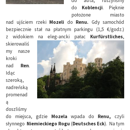
do auta, ruszyliśmy
do
Koblencji
. Pięknie
położone miasto
nad ujściem rzeki
Mozeli
do
Renu.
Gdy samochód
bezpiecznie stał na płatnym parkingu (1,5 €/godz.)
z widokiem na eleg-
ancki pałac
Kurfürstliches
,
skierowaliś
my nasze
kroki
nad
Ren
.
Idąc
szeroką,
nadreńską
promenad
ą
doszliśmy
do miejsca, gdzie
Mozela
wpada do
Renu,
czyli
słynnego
Niemieckiego Rogu
(
Deutsches Eck
). Na tym