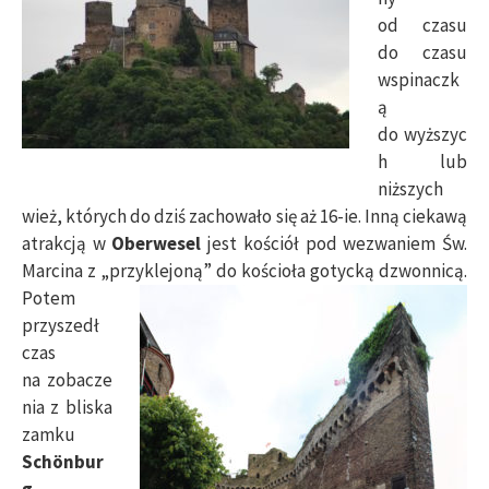
od czasu
do czasu
wspinaczk
ą
do wyższyc
h lub
niższych
wież, których do dziś zachowało się aż 16-ie. Inną ciekawą
atrakcją w
Oberwesel
jest kościół pod wezwaniem Św.
Marcina z „przyklejoną” do kościoła
gotycką dzwonnicą.
Potem
przyszedł
czas
na zobacze
nia z bliska
zamku
Schönbur
g
,