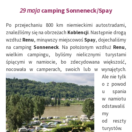
29 maja
camping Sonneneck/Spay
Po przejechaniu 800 km niemieckimi autostradami,
znaleźliśmy się na obrzeżach
Koblencji
. Następnie drogą
wzdłuż
Renu
, minąwszy miejscowoś
Spay
, dojechaliśmy
na camping
Sonneneck
. Na położonym wzdłuż
Renu
,
wielkim campingu, byliśmy nielicznymi turystami
śpiącymi w namiocie, bo zdecydowana większość,
nocowała w camperach, swoich lub w wynajętych.
Ale nie tylk
o z powod
u spania
w namiotu
odstawaliś
my
od reszty
turystów.