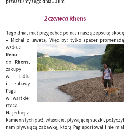
przeszliśmy tego dnia 30 km.
2 czerwca
Rhens
Tego dnia, miał przyjechać po nas i naszą zepsutą skodę
– Michał z lawetą.
Więc był tylko spacer promenadą
wzdłuż
Renu
do
Rhens
,
zakupy
w Lidlu
i zabawy
Paga
w wartkiej
rzece.
Na jednej z
kamienistych plaż, właściciel pływającej suczki, pożyczył
nam pływającą zabawkę, którą Pag aportował i nie miał