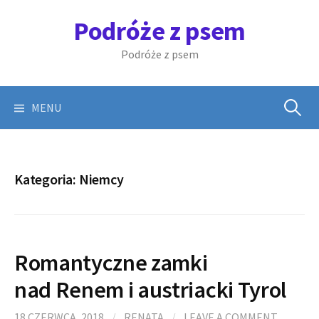
Skip
Podróże z psem
to
content
Podróże z psem
Szukaj:
MENU
Kategoria:
Niemcy
Romantyczne zamki
nad Renem i austriacki Tyrol
18 CZERWCA, 2018
/
RENATA
/
LEAVE A COMMENT