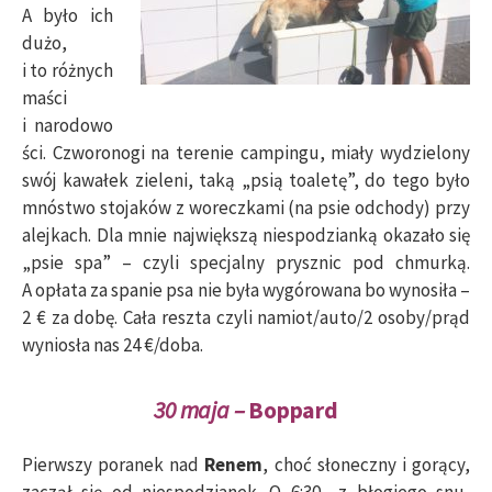
A było ich
dużo,
i to różnych
maści
i narodowo
ści. Czworonogi na terenie campingu, miały wydzielony
swój kawałek zieleni, taką „psią toaletę”, do tego było
mnóstwo stojaków z woreczkami (na psie odchody) przy
alejkach. Dla mnie największą niespodzianką okazało się
„psie spa” – czyli specjalny prysznic pod chmurką.
A opłata za spanie psa nie była wygórowana bo wynosiła –
2 € za dobę. Cała reszta czyli namiot/auto/2 osoby/prąd
wyniosła nas 24 €/doba.
30 maja –
Boppard
Pierwszy poranek nad
Renem
, choć słoneczny i gorący,
zaczął się od niespodzianek. O 6:30 z błogiego snu,