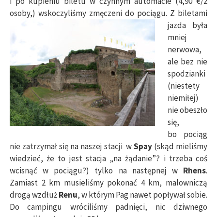
i po kupieniu biletu w czynnym automacie (4,90 €/2
osoby,) wskoczyliśmy zmęczeni do pociągu. Z biletami
jazda
była
mniej
nerwowa,
ale bez nie
spodzianki
(niestety
niemiłej)
nie obeszło
się,
bo pociąg
nie zatrzymał się na naszej stacji w
Spay
(skąd mieliśmy
wiedzieć, że to jest stacja „na żądanie”? i trzeba coś
wcisnąć w pociągu?) tylko na następnej w
Rhens
.
Zamiast 2 km musieliśmy pokonać 4 km, malowniczą
drogą wzdłuż
Renu
, w którym Pag nawet popływał sobie.
Do campingu wróciliśmy padnięci, nic dziwnego