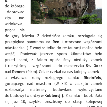
do którego
doprowad
ziła nas
widokowa,
pnąca się
do góry ścieżka. Z dziedzińca zamku, rozciągała się
przepiękna panorama na
Ren
i otoczone wzgórzami
miasteczko. ( Z wnętrz tylko do restauracji można było
wejść). Ponieważ jeszcze sporo kilometrów było
przed nami, z żalem opuściliśmy nieduży zamek
i ruszyliśmy – wzgórzami – do miasteczka
St. Goar
nad
Renem
(9 km). Gdzie czekał na nas kolejny zamek –
a właściwie ruiny rozległego zamku
Rheinfels
,
górującego nad miastem. (W XIX w zaczęto zamek
rozbierać,a materiały budowlane wykorzystano
do budowy twierdzy w
Koblencji).
Z zamku – bo zbliżała
się już 18, szybko zeszliśmy do stacji kolejowej