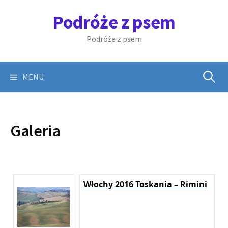
Skip
Podróże z psem
to
content
Podróże z psem
Szukaj:
MENU
Galeria
Włochy 2016 Toskania – Rimini