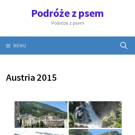
Skip
Podróże z psem
to
content
Podróże z psem
Szukaj:
MENU
Austria 2015