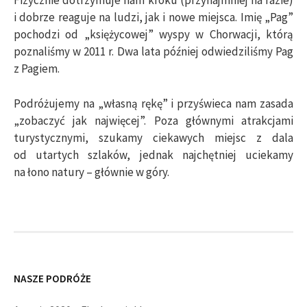
Fizycznie dotrzymuje nam kroku (przynajmniej na razie)
i dobrze reaguje na ludzi, jak i nowe miejsca. Imię „Pag”
pochodzi od „księżycowej” wyspy w Chorwacji, którą
poznaliśmy w 2011 r. Dwa lata później odwiedziliśmy Pag
z Pagiem.
Podróżujemy na „własną rękę” i przyświeca nam zasada
„zobaczyć jak najwięcej”. Poza głównymi atrakcjami
turystycznymi, szukamy ciekawych miejsc z dala
od utartych szlaków, jednak najchętniej uciekamy
na łono natury – głównie w góry.
NASZE PODRÓŻE