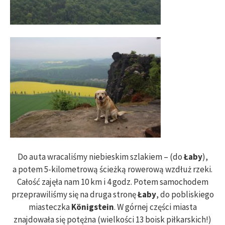
Do auta wracaliśmy niebieskim szlakiem – (do
Łaby
),
a potem 5-kilometrową ścieżką rowerową wzdłuż rzeki.
Całość zajęła nam 10 km i 4 godz. Potem samochodem
przeprawiliśmy się na druga stronę
Łaby
, do pobliskiego
miasteczka
Königstein
. W górnej części miasta
znajdowała się potężna (wielkości 13 boisk piłkarskich!)