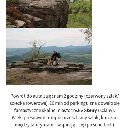
Powrót do auta zajął nam 2 godziny (czerwony szlak/
ścieżka rowerowa). 10 min od parkingu znajdowało się
fantastyczne skalne miasto
teny
(ściany).
Tiskě
S
W ekspresowym tempie przeszliśmy szlak, klucząc
między labiryntami i wspinając się (po schodach)