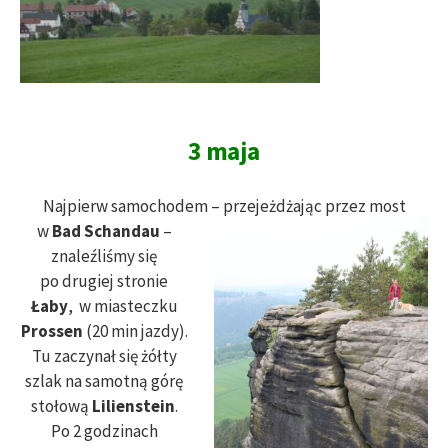
3 maja
Najpierw samochodem – przejeżdżając przez most
w
Bad Schandau
–
znaleźliśmy się
po drugiej stronie
Łaby
, w miasteczku
Prossen
(20 min jazdy).
Tu zaczynał się żółty
szlak na samotną górę
stołową
Lilienstein
.
Po 2 godzinach