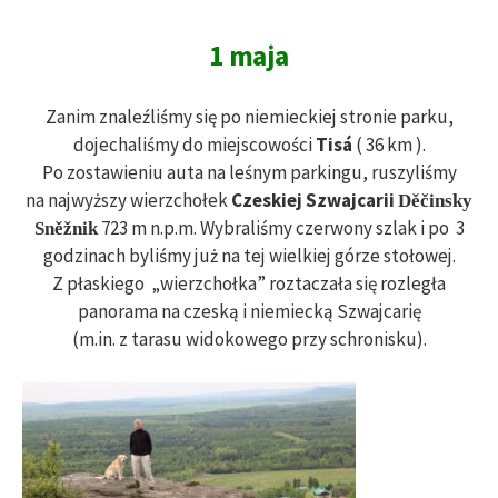
1 maja
Zanim znaleźliśmy się po niemieckiej stronie parku,
dojechaliśmy do miejscowości
Tisá
( 36 km ).
Po zostawieniu auta na leśnym parkingu, ruszyliśmy
na najwyższy wierzchołek
Czeskiej Szwajcarii
Děčinsky
723 m n.p.m. Wybraliśmy czerwony szlak i po 3
Sněžnik
godzinach byliśmy już na tej wielkiej górze stołowej.
Z płaskiego „wierzchołka” roztaczała się rozległa
panorama na czeską i niemiecką Szwajcarię
(m.in. z tarasu widokowego przy schronisku).