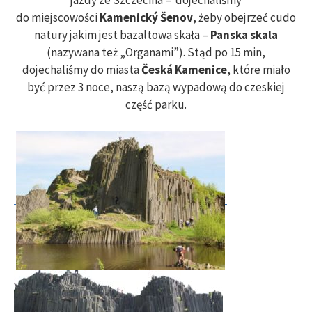
do miejscowości
Kamenický Šenov
, żeby obejrzeć cudo
natury jakim jest bazaltowa skała –
Panska skala
(nazywana też „Organami”). Stąd po 15 min,
dojechaliśmy do miasta
Česká Kamenice
, które miało
być przez 3 noce, naszą bazą wypadową do czeskiej
część parku.