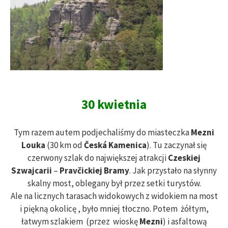
30 kwietnia
Tym razem autem podjechaliśmy do miasteczka
Mezni
Louka
(30 km od
Česká Kamenica
). Tu zaczynał się
czerwony szlak do największej atrakcji
Czeskiej
Szwajcarii
–
Pravčickiej Bramy
. Jak przystało na słynny
skalny most, oblegany był przez setki turystów.
Ale na licznych tarasach widokowych z widokiem na most
i piękną okolicę , było mniej tłoczno. Potem żółtym,
łatwym szlakiem (przez wioskę
Mezni
) i asfaltową