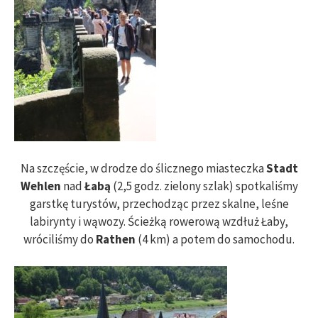
Na szczęście, w drodze do ślicznego miasteczka
Stadt
Wehlen
nad
Łabą
(2,5 godz. zielony szlak) spotkaliśmy
garstkę turystów, przechodząc przez skalne, leśne
labirynty i wąwozy. Ścieżką rowerową wzdłuż Łaby,
wróciliśmy do
Rathen
(4 km) a potem do samochodu.