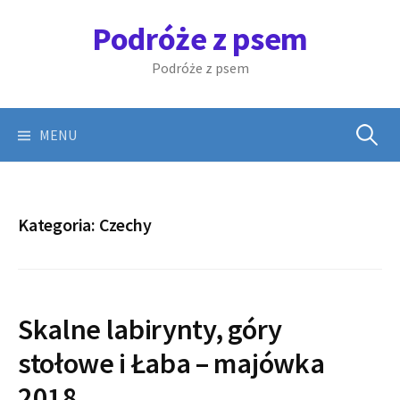
Skip
Podróże z psem
to
content
Podróże z psem
Szukaj:
MENU
Kategoria:
Czechy
Skalne labirynty, góry
stołowe i Łaba – majówka
2018