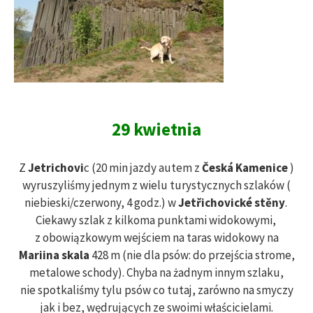
29 kwietnia
Z
Jetrichovi
c (20 min jazdy autem z
Česká Kamenice
)
wyruszyliśmy jednym z wielu turystycznych szlaków (
niebieski/czerwony, 4 godz.) w
Jetřichovické stěny
.
Ciekawy szlak z kilkoma punktami widokowymi,
z obowiązkowym wejściem na taras widokowy na
Mariina skala
428 m (nie dla psów: do przejścia strome,
metalowe schody). Chyba na żadnym innym szlaku,
nie spotkaliśmy tylu psów co tutaj, zarówno na smyczy
jak i bez, wędrujących ze swoimi właścicielami.