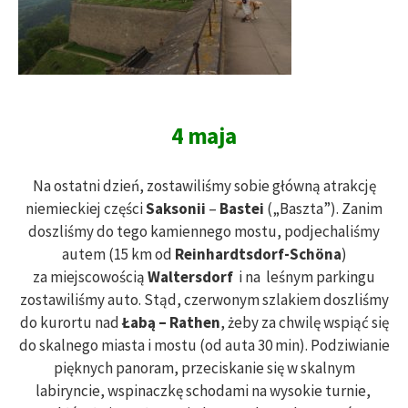
4 maja
Na ostatni dzień, zostawiliśmy sobie główną atrakcję
niemieckiej części
Saksonii
–
Bastei
(„Baszta”). Zanim
doszliśmy do tego kamiennego mostu, podjechaliśmy
autem (15 km od
Reinhardtsdorf-Schöna
)
za miejscowością
Waltersdorf
i na leśnym parkingu
zostawiliśmy auto. Stąd, czerwonym szlakiem doszliśmy
do kurortu nad
Łabą –
Rathen
, żeby za chwilę wspiąć się
do skalnego miasta i mostu (od auta 30 min). Podziwianie
pięknych panoram, przeciskanie się w skalnym
labiryncie, wspinaczkę schodami na wysokie turnie,