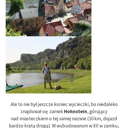
Ale to nie był jeszcze koniec wycieczki, bo niedaleko
znajdował się zamek
Hohnstein
, górujący
nad miasteczkiem o tej samej nazwie (10 km, dojazd
bardzo krętą drogą). W wybudowanym w XII w zamku,